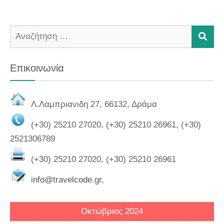
Χριστούγεννα
Πρωτοχρονιά
2024-
Αναζήτηση
ΑΝΑ
2025
για:
Δείτε
Επικοινωνία
περισσότερα
εδώ
Λ.Λαμπριανιδη 27, 66132, Δράμα
(+30) 25210 27020, (+30) 25210 26961, (+30)
2521306789
(+30) 25210 27020, (+30) 25210 26961
info@travelcode.gr
,
Οκτώβριος 2024